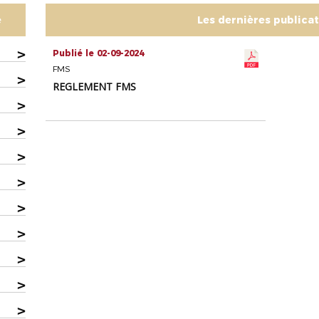
e
Les dernières publica
>
Publié le 02-09-2024
FMS
>
REGLEMENT FMS
>
>
>
>
>
>
>
>
>