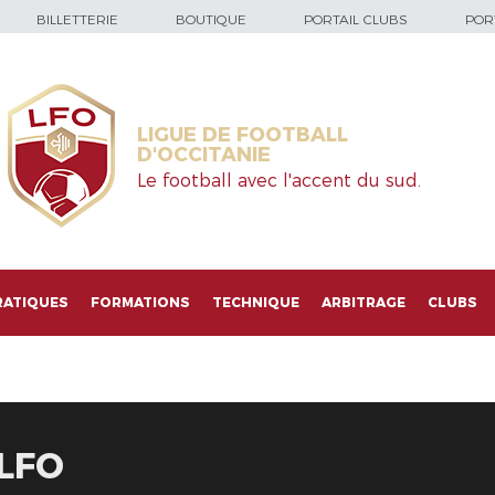
BILLETTERIE
BOUTIQUE
PORTAIL CLUBS
PORT
LIGUE DE FOOTBALL
D'OCCITANIE
Le football avec l'accent du sud.
RATIQUES
FORMATIONS
TECHNIQUE
ARBITRAGE
CLUBS
 LFO