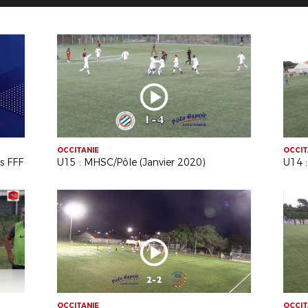
OCCITANIE
OCCIT
s FFF
U15 : MHSC/Pôle (Janvier 2020)
U14 :
OCCITANIE
OCCIT