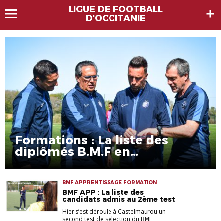
LIGUE DE FOOTBALL
D'OCCITANIE
Formations : La liste des
diplômés B.M.F en
apprentissage
BMF APPRENTISSAGE FORMATION
BMF APP : La liste des
candidats admis au 2ème test
Hier s’est déroulé à Castelmaurou un
second test de sélection du BMF