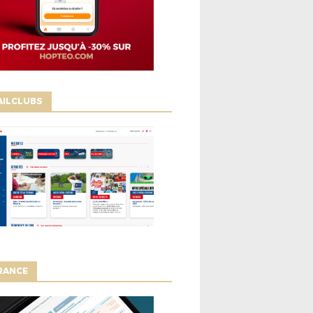
AILCLUBS
RANCE