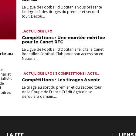
La Ligue de Football d’Occitanie vous présente
l’intégralité des tirages du premier et second
tour. Décou...
_ACTU LIGUE LFO
Compétitions : Une montée méritée
pour le Canet RFC
La Ligue de Football d’Occitanie félicite le Canet
nte au
Roussillon Football Club pour son accession en
Nationa...
se
nariat
_ACTU LIGUE LFO | 3 COMPETITIONS | ACTU
COMPÉTITIONS
ialisés
Compétitions : Les tirages à venir
 de
Le tirage au sort du premier et du second tour
f
de la Coupe de France Crédit Agricole se
bitres,
déroulera demain,...
LA FFF
LIENS