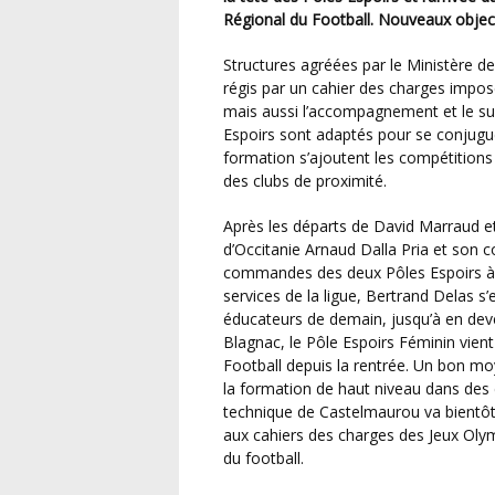
Régional du Football. Nouveaux object
Structures agréées par le Ministère des Sports et la FFF, les Pôles Espoirs sont organisés et
régis par un cahier des charges imposé
mais aussi l’accompagnement et le sui
Espoirs sont adaptés pour se conjugu
formation s’ajoutent les compétitions
des clubs de proximité.
Après les départs de David Marraud et Gaelle Dumas, le président de la Ligue de Football
d’Occitanie Arnaud Dalla Pria et son c
commandes des deux Pôles Espoirs à 
services de la ligue, Bertrand Delas 
éducateurs de demain, jusqu’à en deve
Blagnac, le Pôle Espoirs Féminin vient
Football depuis la rentrée. Un bon m
la formation de haut niveau dans des c
technique de Castelmaurou va bientôt
aux cahiers des charges des Jeux Olymp
du football.