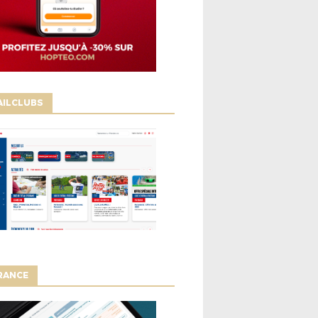
AILCLUBS
RANCE