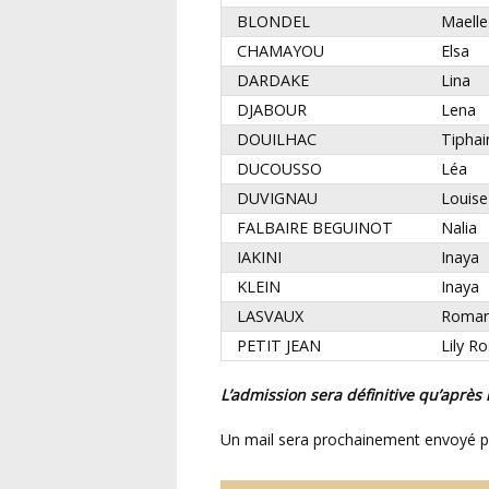
BLONDEL
Maelle
CHAMAYOU
Elsa
DARDAKE
Lina
DJABOUR
Lena
DOUILHAC
Tiphai
DUCOUSSO
Léa
DUVIGNAU
Louise
FALBAIRE BEGUINOT
Nalia
IAKINI
Inaya
KLEIN
Inaya
LASVAUX
Roma
PETIT JEAN
Lily R
L’admission sera définitive qu’après
Un mail sera prochainement envoyé 