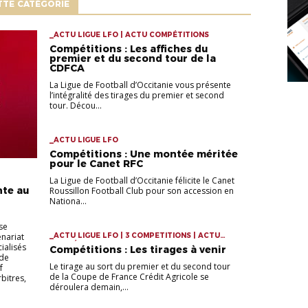
TTE CATÉGORIE
_ACTU LIGUE LFO | ACTU COMPÉTITIONS
Compétitions : Les affiches du
premier et du second tour de la
CDFCA
La Ligue de Football d’Occitanie vous présente
l’intégralité des tirages du premier et second
tour. Décou...
_ACTU LIGUE LFO
Compétitions : Une montée méritée
pour le Canet RFC
La Ligue de Football d’Occitanie félicite le Canet
nte au
Roussillon Football Club pour son accession en
Nationa...
se
nariat
_ACTU LIGUE LFO | 3 COMPETITIONS | ACTU
COMPÉTITIONS
ialisés
Compétitions : Les tirages à venir
 de
Le tirage au sort du premier et du second tour
f
de la Coupe de France Crédit Agricole se
bitres,
déroulera demain,...