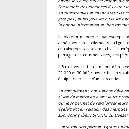
amateur. Le logiciel est disponible s
l’ensemble des membres du club : le
administratives et financières ; les 
groupes ; et les joueurs ou leurs pa
la bonne information au bon momen
La plateforme permet, par exemple, de créer des formulaires d’inscription, de gérer les
adhésions et les paiements en ligne, 
entraînements et les matchs. Elle intè
partager des commentaires, des photo
4,5 millions d’utilisateurs ont déjà créé un compte sur la plateforme et nous comptons entre
20 000 et 30 000 clubs actifs. La soluti
équipe, ou à celle d’un club entier.
En complément, nous avons développ
clubs de mettre en avant leurs propr
qui leur permet de revaloriser leurs
également en relation des marques
sponsoring (beIN SPORTS ou Deezer 
Notre solution permet 3 grands bénéfices majeurs : un gain de temps dans la gestion, une