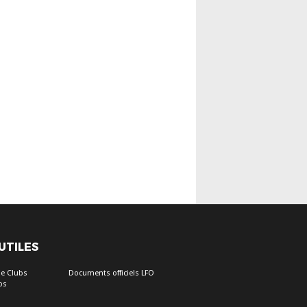
 UTILES
e Clubs
Documents officiels LFO
bs