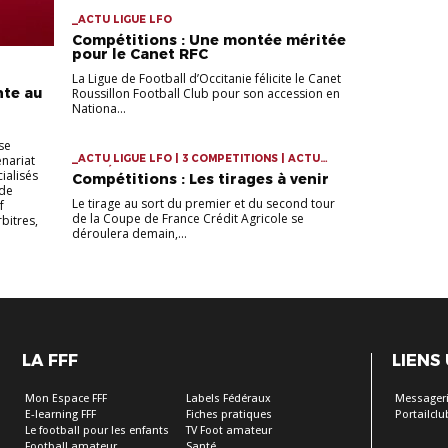
_ACTU LIGUE LFO
Compétitions : Une montée méritée
pour le Canet RFC
La Ligue de Football d’Occitanie félicite le Canet
nte au
Roussillon Football Club pour son accession en
Nationa...
se
nariat
_ACTU LIGUE LFO | 3 COMPETITIONS | ACTU
COMPÉTITIONS
ialisés
Compétitions : Les tirages à venir
 de
Le tirage au sort du premier et du second tour
f
de la Coupe de France Crédit Agricole se
bitres,
déroulera demain,...
LA FFF
LIENS
Mon Espace FFF
Labels Fédéraux
Messageri
E-learning FFF
Fiches pratiques
Portailclu
Le football pour les enfants
TV Foot amateur
Football amateur
Santé