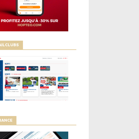
AILCLUBS
RANCE