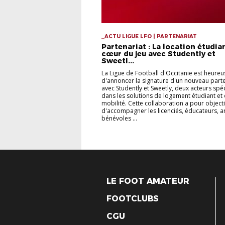
_ACTU LIGUE LFO | PARTENARIAT
Partenariat : La location étudia
cœur du jeu avec Studently et
Sweetl...
La Ligue de Football d'Occitanie est heureu
d'annoncer la signature d'un nouveau parte
avec Studently et Sweetly, deux acteurs spéc
dans les solutions de logement étudiant et
mobilité. Cette collaboration a pour objecti
d'accompagner les licenciés, éducateurs, ar
bénévoles ...
LE FOOT AMATEUR
FOOTCLUBS
CGU