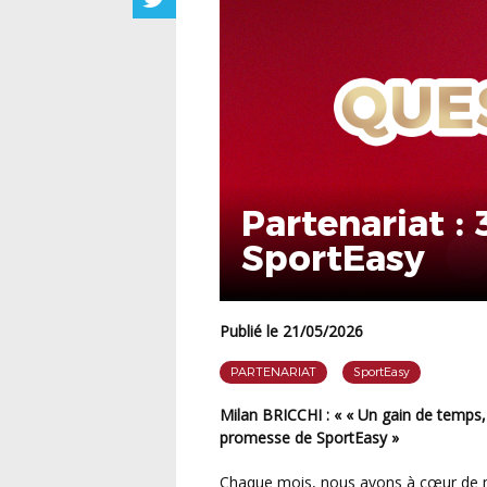
Partenariat :
SportEasy
Publié le 21/05/2026
PARTENARIAT
SportEasy
Milan BRICCHI
: « « Un gain de temps,
promesse de SportEasy
»
Chaque mois, nous avons à cœur de mettre en lumière celles et ceux qui avancent à nos