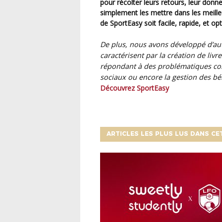
pour récolter leurs retours, leur donner
simplement les mettre dans les meilleu
de SportEasy soit facile, rapide, et op
De plus, nous avons développé d’aut
caractérisent par la création de l
ivr
répondant à des problématiques com
sociaux ou encore la gestion des bé
Découvrez SportEasy
ARTICLES LES PLUS LUS DANS CE