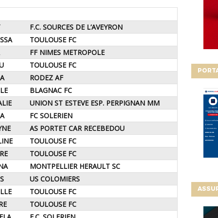
Y
F.C. SOURCES DE L’AVEYRON
ISSA
TOULOUSE FC
A
FF NIMES METROPOLE
OU
TOULOUSE FC
PORT
IA
RODEZ AF
LLE
BLAGNAC FC
ALIE
UNION ST ESTEVE ESP. PERPIGNAN MM
NA
FC SOLERIEN
YNE
AS PORTET CAR RECEBEDOU
LINE
TOULOUSE FC
BRE
TOULOUSE FC
NA
MONTPELLIER HERAULT SC
IS
US COLOMIERS
ASSU
ELLE
TOULOUSE FC
IRE
TOULOUSE FC
ELA
F.C. SOLERIEN