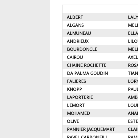
ALBERT
LAL
ALGANS
MEL
ALMUNEAU
ELL
ANDRIEUX
LIL
BOURDONCLE
MEL
CAIROU
AXE
CHAINE ROCHETTE
ROS
DA PALMA GOUDIN
TIA
FALIERES
LOR
KNOPP
PAU
LAPORTERIE
AM
LEMORT
LOU
MOHAMED
ANA
OLIVE
EST
PANNIER JACQUEMART
CLA
RAVEL CARBONEILL
PAM