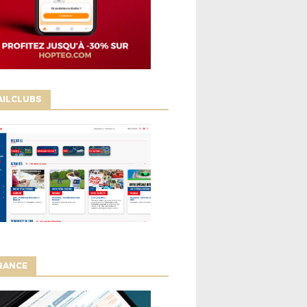
AILCLUBS
RANCE