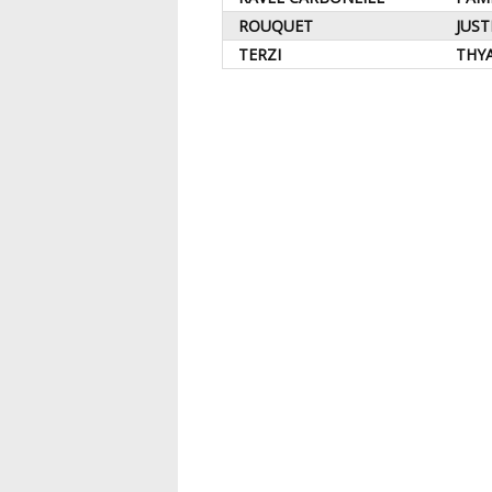
ROUQUET
JUST
TERZI
THY