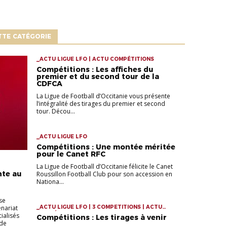
TTE CATÉGORIE
_ACTU LIGUE LFO | ACTU COMPÉTITIONS
Compétitions : Les affiches du
premier et du second tour de la
CDFCA
La Ligue de Football d’Occitanie vous présente
l’intégralité des tirages du premier et second
tour. Décou...
_ACTU LIGUE LFO
Compétitions : Une montée méritée
pour le Canet RFC
La Ligue de Football d’Occitanie félicite le Canet
nte au
Roussillon Football Club pour son accession en
Nationa...
se
nariat
_ACTU LIGUE LFO | 3 COMPETITIONS | ACTU
COMPÉTITIONS
ialisés
Compétitions : Les tirages à venir
 de