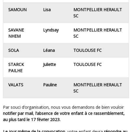
SAMOUN
Lisa
MONTPELLIER HERAULT
SC
SAVANE
Lyndsay
MONTPELLIER HERAULT
NHEM
SC
SOLA
Léana
TOULOUSE FC
STARCK
Juliette
TOULOUSE FC
PAILHE
VALATS
Pauline
MONTPELLIER HERAULT
SC
Par souci d’organisation, nous vous demandons de bien vouloir
notifier par mail
,
l’absence de votre enfant à ce rassemblement,
au plus tard le 17 février 2023.
Le jour même de la convocation
,
votre enfant devra
répondre au