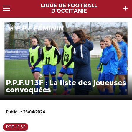
LIGUE DE FOOTBALL
D'OCCITANIE
P.P.F.U13F : La liste des joueuses
convoquées
Publié le 23/04/2024
PPF U13F