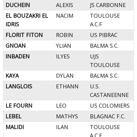
DUCHEIN
ALEXIS
JS CARBONNE
EL BOUZAKRI EL
NACIM
TOULOUSE
IDRIS
A.C.F
FLORIT FITON
ROBIN
US PIBRAC
GNOAN
YLIAN
BALMA S.C.
INBADEN
ILYES
UJS
TOULOUSE
KAYA
DYLAN
BALMA S.C.
LANGLOIS
ETHANN
U.S.
CASTANEENNE
LE FOURN
LEO
US COLOMIERS
LEBEL
MATHYS
BLAGNAC F.C.
MALIDI
ILAN
TOULOUSE
A.C.F