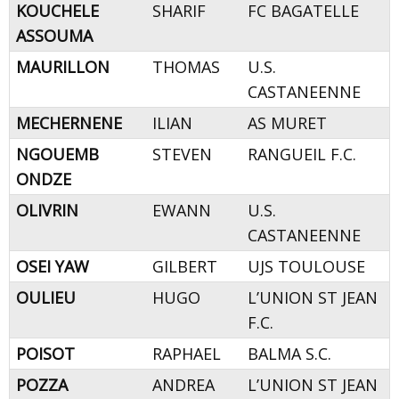
KOUCHELE
SHARIF
FC BAGATELLE
ASSOUMA
MAURILLON
THOMAS
U.S.
CASTANEENNE
MECHERNENE
ILIAN
AS MURET
NGOUEMB
STEVEN
RANGUEIL F.C.
ONDZE
OLIVRIN
EWANN
U.S.
CASTANEENNE
OSEI YAW
GILBERT
UJS TOULOUSE
OULIEU
HUGO
L’UNION ST JEAN
F.C.
POISOT
RAPHAEL
BALMA S.C.
POZZA
ANDREA
L’UNION ST JEAN