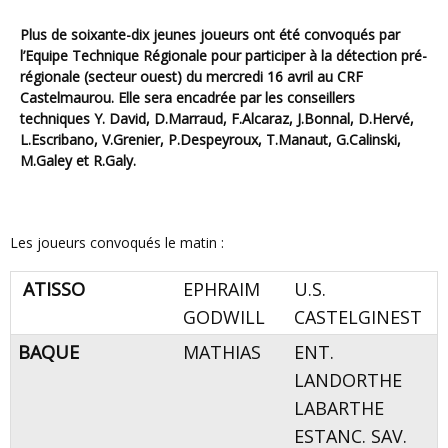
Plus de soixante-dix jeunes joueurs ont été convoqués par
l’Equipe Technique Régionale pour participer à la détection pré-
régionale (secteur ouest) du mercredi 16 avril au CRF
Castelmaurou. Elle sera encadrée par les conseillers
techniques Y. David, D.Marraud, F.Alcaraz, J.Bonnal, D.Hervé,
L.Escribano, V.Grenier, P.Despeyroux, T.Manaut, G.Calinski,
M.Galey et R.Galy.
Les joueurs convoqués le matin :
ATISSO
EPHRAIM
U.S.
GODWILL
CASTELGINEST
BAQUE
MATHIAS
ENT.
LANDORTHE
LABARTHE
ESTANC. SAV.