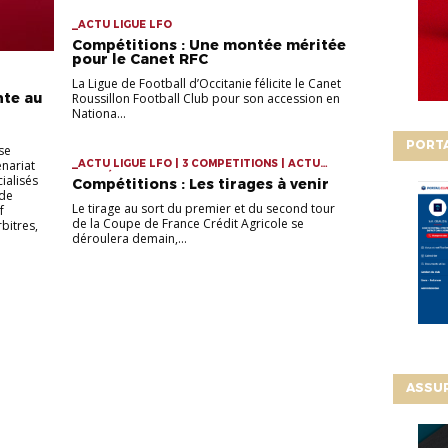
_ACTU LIGUE LFO
Compétitions : Une montée méritée
pour le Canet RFC
La Ligue de Football d’Occitanie félicite le Canet
nte au
Roussillon Football Club pour son accession en
Nationa...
PORT
se
nariat
_ACTU LIGUE LFO | 3 COMPETITIONS | ACTU
COMPÉTITIONS
ialisés
Compétitions : Les tirages à venir
 de
Le tirage au sort du premier et du second tour
f
de la Coupe de France Crédit Agricole se
bitres,
déroulera demain,...
ASSU