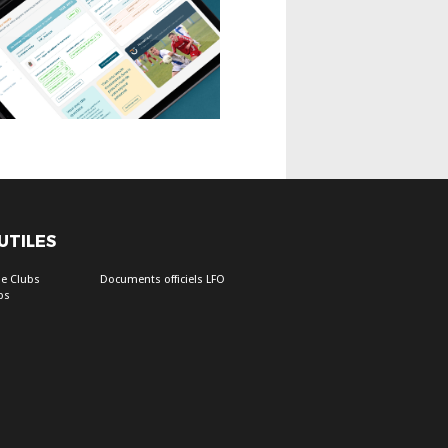
 UTILES
e Clubs
Documents officiels LFO
bs