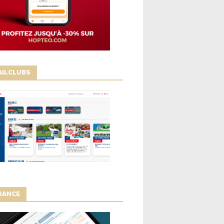
AILCLUBS
RANCE