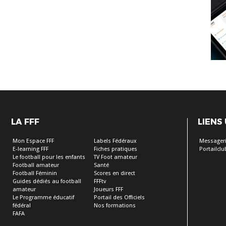
LA FFF
LIENS
Mon Espace FFF
Labels Fédéraux
Messageri
E-learning FFF
Fiches pratiques
Portailclu
Le football pour les enfants
TV Foot amateur
Football amateur
Santé
Football Féminin
Scores en direct
Guides dédiés au football
FFFtv
amateur
Joueurs FFF
Le Programme éducatif
Portail des Officiels
fédéral
Nos formations
FAFA