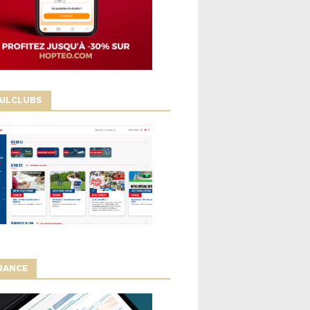
AILCLUBS
RANCE