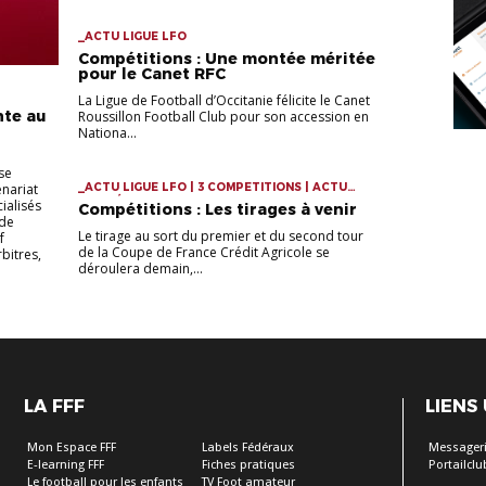
_ACTU LIGUE LFO
Compétitions : Une montée méritée
pour le Canet RFC
La Ligue de Football d’Occitanie félicite le Canet
nte au
Roussillon Football Club pour son accession en
Nationa...
se
nariat
_ACTU LIGUE LFO | 3 COMPETITIONS | ACTU
COMPÉTITIONS
ialisés
Compétitions : Les tirages à venir
 de
Le tirage au sort du premier et du second tour
f
de la Coupe de France Crédit Agricole se
bitres,
déroulera demain,...
LA FFF
LIENS
Mon Espace FFF
Labels Fédéraux
Messageri
E-learning FFF
Fiches pratiques
Portailclu
Le football pour les enfants
TV Foot amateur