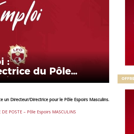
 :
ectrice du Pôle
lins
OFFRE
ute un Directeur/Directrice pour le Pôle Espoirs Masculins.
E DE POSTE – Pôle Espoirs MASCULINS