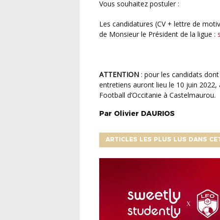
Vous souhaitez postuler :
Les candidatures (CV + lettre de motivation) sont à adresser, avant le 2 juin 2022, à l’attention
de Monsieur le Président de la ligue :
ATTENTION
: pour les candidats dont l
entretiens auront lieu le 10 juin 2022,
Football d’Occitanie à Castelmaurou.
Par
Olivier
DAURIOS
ARTICLES LES PLUS LUS DANS CE