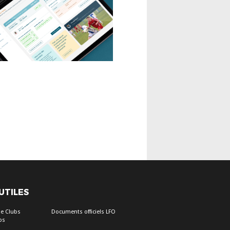
 UTILES
e Clubs
Documents officiels LFO
bs