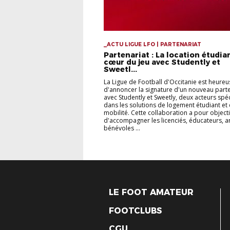
_ACTU LIGUE LFO | PARTENARIAT
Partenariat : La location étudia
cœur du jeu avec Studently et
Sweetl...
La Ligue de Football d'Occitanie est heureu
d'annoncer la signature d'un nouveau parte
avec Studently et Sweetly, deux acteurs spéc
dans les solutions de logement étudiant et
mobilité. Cette collaboration a pour objecti
d'accompagner les licenciés, éducateurs, ar
bénévoles ...
LE FOOT AMATEUR
FOOTCLUBS
CGU