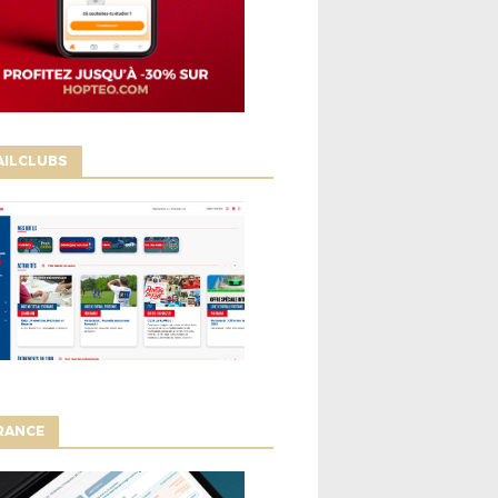
AILCLUBS
RANCE