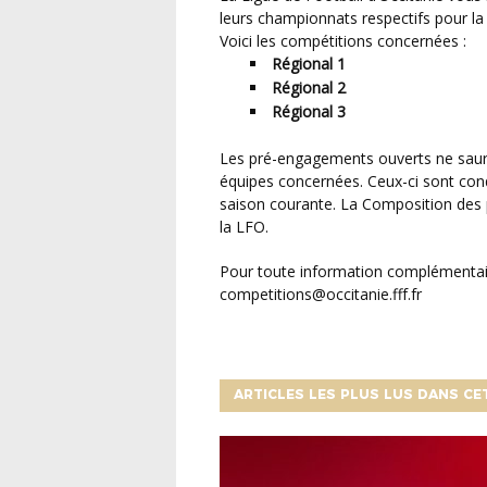
leurs championnats respectifs pour la 
Voici les compétitions concernées :
Régional 1
Régional 2
Régional 3
Les pré-engagements ouverts ne sauraient attribuer un quelconque droit sportif définitif aux
équipes concernées. Ceux-ci sont cond
saison courante. La Composition des 
la LFO.
Pour toute information complémentaire, merci d’adresser votre demande par mail à :
competitions@occitanie.fff.fr
ARTICLES LES PLUS LUS DANS CE