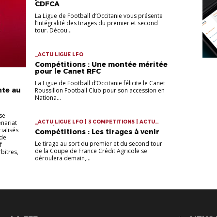
CDFCA
La Ligue de Football d’Occitanie vous présente
l’intégralité des tirages du premier et second
tour. Décou...
_ACTU LIGUE LFO
Compétitions : Une montée méritée
pour le Canet RFC
La Ligue de Football d’Occitanie félicite le Canet
nte au
Roussillon Football Club pour son accession en
Nationa...
se
nariat
_ACTU LIGUE LFO | 3 COMPETITIONS | ACTU
COMPÉTITIONS
ialisés
Compétitions : Les tirages à venir
 de
Le tirage au sort du premier et du second tour
f
de la Coupe de France Crédit Agricole se
bitres,
déroulera demain,...