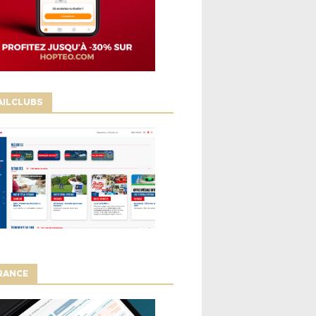
AILCLUBS
RANCE