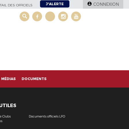
J'ALERTE
CONNEXION
AIL DES OFFICIELS
MÉDIAS
DOCUMENTS
 UTILES
e Clubs
Documents officiels LFO
bs