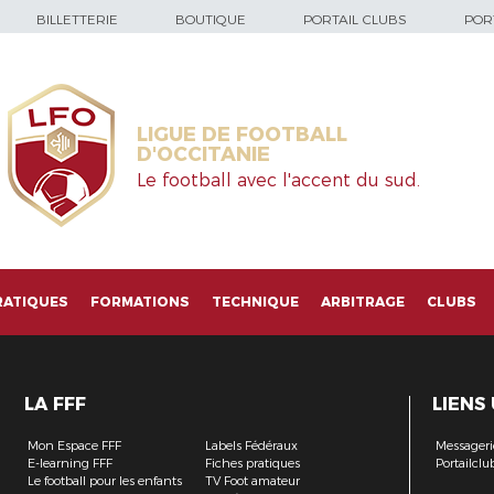
BILLETTERIE
BOUTIQUE
PORTAIL CLUBS
PORT
LIGUE DE FOOTBALL
D'OCCITANIE
Le football avec l'accent du sud.
RATIQUES
FORMATIONS
TECHNIQUE
ARBITRAGE
CLUBS
LA FFF
LIENS
Mon Espace FFF
Labels Fédéraux
Messageri
E-learning FFF
Fiches pratiques
Portailclu
Le football pour les enfants
TV Foot amateur