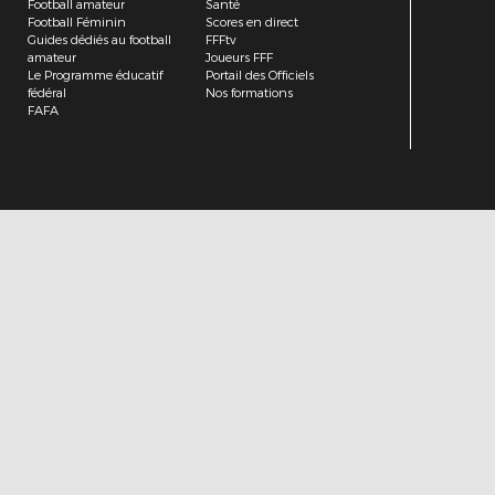
Football amateur
Santé
Football Féminin
Scores en direct
Guides dédiés au football
FFFtv
amateur
Joueurs FFF
Le Programme éducatif
Portail des Officiels
fédéral
Nos formations
FAFA