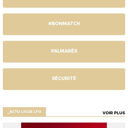
#BONMATCH
PALMARÈS
SÉCURITÉ
_ACTU LIGUE LFO
VOIR PLUS