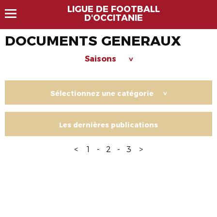
LIGUE DE FOOTBALL
D'OCCITANIE
DOCUMENTS GENERAUX
Saisons
>
Sélectionnez une catégorie
>
Les dernières publications
<
1
-
2
-
3
>