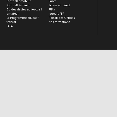
Football amateur
Santé
Football Féminin
Scores en direct
Guides dédiés au football
FFFtv
amateur
Joueurs FFF
Le Programme éducatif
Portail des Officiels
fédéral
Nos formations
FAFA