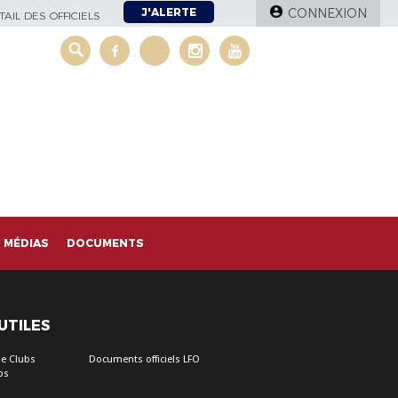
J'ALERTE
CONNEXION
AIL DES OFFICIELS
MÉDIAS
DOCUMENTS
 UTILES
e Clubs
Documents officiels LFO
bs