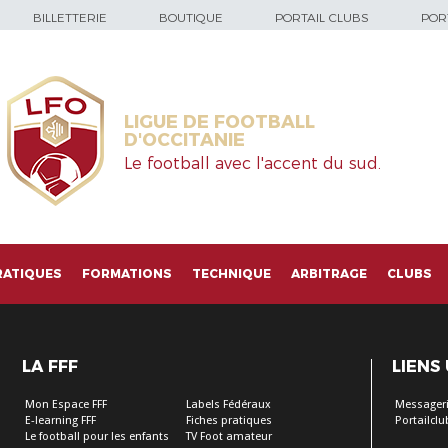
BILLETTERIE
BOUTIQUE
PORTAIL CLUBS
PORT
LIGUE DE FOOTBALL
D'OCCITANIE
Le football avec l'accent du sud.
RATIQUES
FORMATIONS
TECHNIQUE
ARBITRAGE
CLUBS
LA FFF
LIENS
Mon Espace FFF
Labels Fédéraux
Messageri
E-learning FFF
Fiches pratiques
Portailclu
Le football pour les enfants
TV Foot amateur