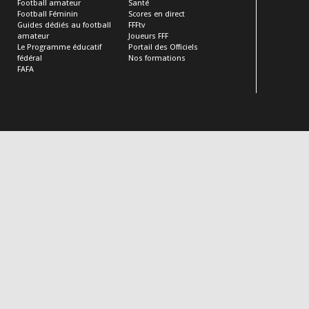
Football amateur
Santé
Football Féminin
Scores en direct
Guides dédiés au football
FFFtv
amateur
Joueurs FFF
Le Programme éducatif
Portail des Officiels
fédéral
Nos formations
FAFA