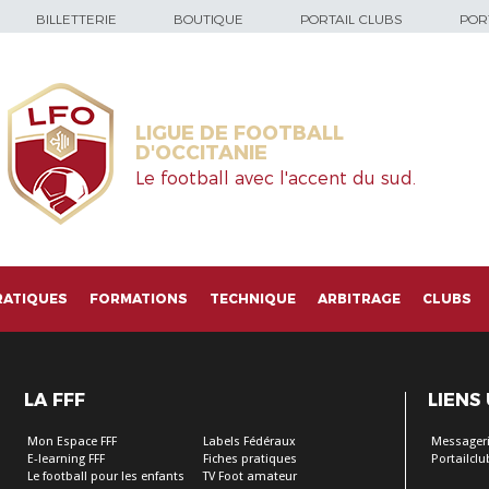
BILLETTERIE
BOUTIQUE
PORTAIL CLUBS
PORT
LIGUE DE FOOTBALL
D'OCCITANIE
Le football avec l'accent du sud.
RATIQUES
FORMATIONS
TECHNIQUE
ARBITRAGE
CLUBS
LA FFF
LIENS
Mon Espace FFF
Labels Fédéraux
Messageri
E-learning FFF
Fiches pratiques
Portailclu
Le football pour les enfants
TV Foot amateur