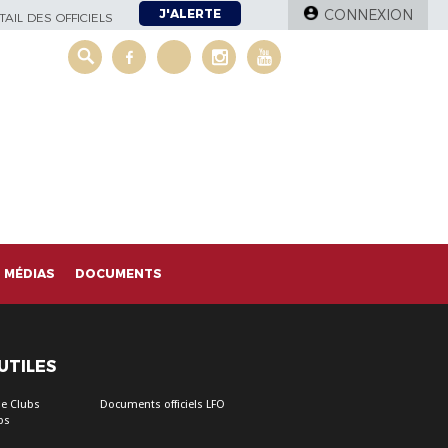
J'ALERTE
CONNEXION
AIL DES OFFICIELS
MÉDIAS
DOCUMENTS
 UTILES
e Clubs
Documents officiels LFO
bs