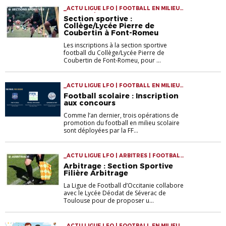
_ACTU LIGUE LFO | FOOTBALL EN MILIEU
SCOLAIRE | SECTIONS SPORTIVES
Section sportive :
Collège/Lycée Pierre de
Coubertin à Font-Romeu
Les inscriptions à la section sportive
football du Collège/Lycée Pierre de
Coubertin de Font-Romeu, pour ...
_ACTU LIGUE LFO | FOOTBALL EN MILIEU
SCOLAIRE
Football scolaire : Inscription
aux concours
Comme l’an dernier, trois opérations de
promotion du football en milieu scolaire
sont déployées par la FF...
_ACTU LIGUE LFO | ARBITRES | FOOTBALL
EN MILIEU SCOLAIRE
Arbitrage : Section Sportive
Filière Arbitrage
La Ligue de Football d’Occitanie collabore
avec le Lycée Déodat de Séverac de
Toulouse pour de proposer u...
_ACTU LIGUE LFO | FOOTBALL EN MILIEU