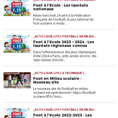
SCOLAIRE
Foot à l’Ecole : Les lauréats
nationaux
Réuni mercredi 24 avril à la Fédération
Française de Football, le jury national du
foot scolaire a rendu ...
_ACTU LIGUE LFO | FOOTBALL EN MILIEU
SCOLAIRE
Foot à l’école 2023 – 2024 : Les
lauréats régionaux connus
Dans l'effervescence des Jeux Olympiques
d'été 2024 à Paris, cette année encore, dix-
sept classes d'école...
_ACTU LIGUE LFO | 6 TECHNIQUE |
FOOTBALL EN MILIEU SCOLAIRE
Foot en Milieu scolaire :
Nouveau site
Le nouveau site du football en milieu
scolaire est opérationnel ! https://football-
scolaire.fff.fr/ Voici...
_ACTU LIGUE LFO | FOOTBALL EN MILIEU
SCOLAIRE
Foot à l’école 2022-2023 : Les