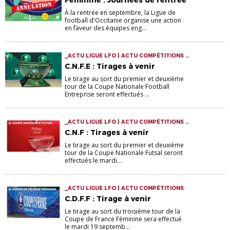
Féminine : Journées de rentrée
À la rentrée en septembre, la Ligue de
football d'Occitanie organise une action
en faveur des équipes eng...
_ACTU LIGUE LFO | ACTU COMPÉTITIONS |
FOOTBALL ENTREPRISE
C.N.F.E : Tirages à venir
Le tirage au sort du premier et deuxième
tour de la Coupe Nationale Football
Entreprise seront effectués ...
_ACTU LIGUE LFO | ACTU COMPÉTITIONS |
FUTSAL
C.N.F : Tirages à venir
Le tirage au sort du premier et deuxième
tour de la Coupe Nationale Futsal seront
effectués le mardi...
_ACTU LIGUE LFO | ACTU COMPÉTITIONS
C.D.F.F : Tirage à venir
Le tirage au sort du troisième tour de la
Coupe de France Féminine sera effectué
le mardi 19 septemb...