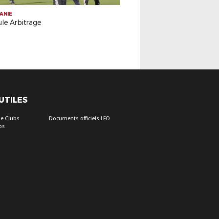
ANIE
le Arbitrage
 UTILES
e Clubs
Documents officiels LFO
bs