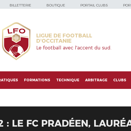
BILLETTERIE
BOUTIQUE
PORTAIL CLUBS
PORT
LIGUE DE FOOTBALL
D'OCCITANIE
Le football avec l'accent du sud.
RATIQUES
FORMATIONS
TECHNIQUE
ARBITRAGE
CLUBS
22 : LE FC PRADÉEN, LAUR