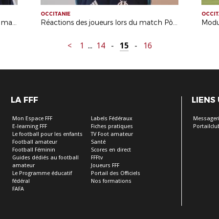
OCCITANIE
OCCIT
Réaction de David Marraud suite au match Pôle Espoir - OM
Réactions des joueurs lors du match Pôle Espoir - OM
Modu
<
1
...
14
-
15
-
16
LA FFF
LIENS
Mon Espace FFF
Labels Fédéraux
Messageri
E-learning FFF
Fiches pratiques
Portailclu
Le football pour les enfants
TV Foot amateur
Football amateur
Santé
Football Féminin
Scores en direct
Guides dédiés au football
FFFtv
amateur
Joueurs FFF
Le Programme éducatif
Portail des Officiels
fédéral
Nos formations
FAFA