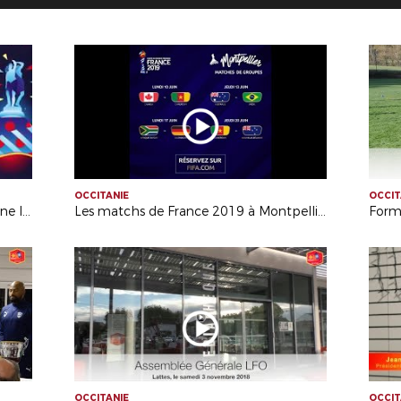
OCCITANIE
OCCIT
Animation Coupe du Monde Féminine le 08/12
Les matchs de France 2019 à Montpellier
Form
OCCITANIE
OCCIT