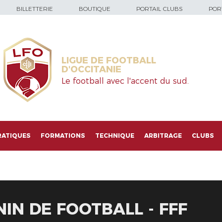
BILLETTERIE
BOUTIQUE
PORTAIL CLUBS
PORT
LIGUE DE FOOTBALL
D'OCCITANIE
Le football avec l'accent du sud.
RATIQUES
FORMATIONS
TECHNIQUE
ARBITRAGE
CLUBS
IN DE FOOTBALL - FFF