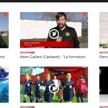
OCCITANIE
OCCIT
Jérôme Collet (Ol. St Andréen) : "L'entraide est intéressante"
Kevin Gallant (Castanet) : "La formation est enrichissante"
Renc
OCCITANIE
OCCIT