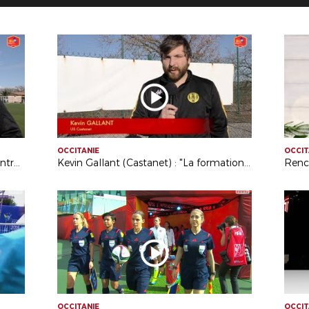
OCCITANIE
OCCIT
Jérôme Collet (Ol. St Andréen) : "L'entraide est intéressante"
Kevin Gallant (Castanet) : "La formation est enrichissante"
Renc
OCCITANIE
OCCIT