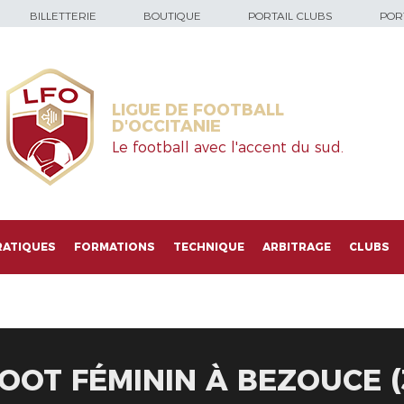
BILLETTERIE
BOUTIQUE
PORTAIL CLUBS
PORT
LIGUE DE FOOTBALL
D'OCCITANIE
Le football avec l'accent du sud.
RATIQUES
FORMATIONS
TECHNIQUE
ARBITRAGE
CLUBS
OOT FÉMININ À BEZOUCE (