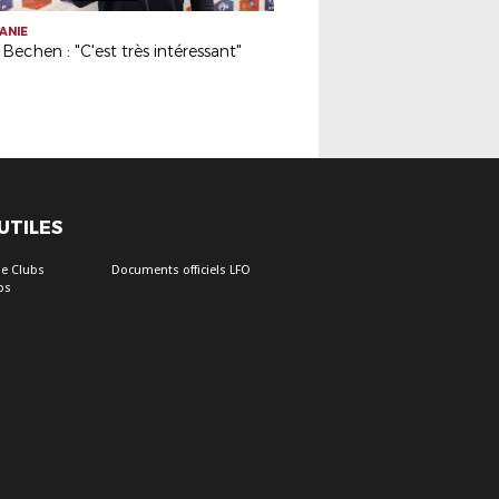
ANIE
Bechen : "C'est très intéressant"
 UTILES
e Clubs
Documents officiels LFO
bs