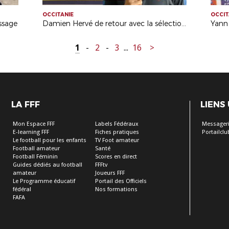
OCCITANIE
OCCIT
ssage
Damien Hervé de retour avec la sélection nationale U19F
Yann 
1
-
2
-
3
...
16
>
LA FFF
LIENS
Mon Espace FFF
Labels Fédéraux
Messageri
E-learning FFF
Fiches pratiques
Portailclu
Le football pour les enfants
TV Foot amateur
Football amateur
Santé
Football Féminin
Scores en direct
Guides dédiés au football
FFFtv
amateur
Joueurs FFF
Le Programme éducatif
Portail des Officiels
fédéral
Nos formations
FAFA