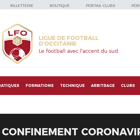
BILLETTERIE
BOUTIQUE
PORTAIL CLUBS
PORT
LIGUE DE FOOTBALL
D'OCCITANIE
Le football avec l'accent du sud.
RATIQUES
FORMATIONS
TECHNIQUE
ARBITRAGE
CLUBS
- CONFINEMENT CORONAVI