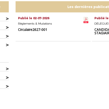
e
Les dernières publica
>
Publié le 02-07-2026
Publié le
Règlements & Mutations
DÉLÉGUÉ
>
Circulaire2627-001
CANDIDA
STAGIAIR
>
>
>
>
>