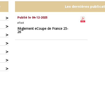
e
Les dernières publica
>
Publié le 04-12-2025
eFoot
>
Règlement eCoupe de France 25-
26
>
>
>
>
>