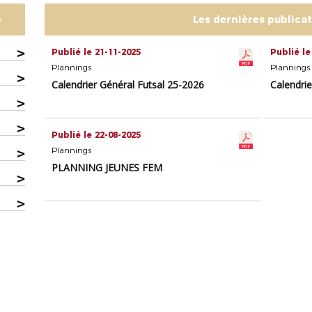
e
Les dernières publica
>
Publié le 21-11-2025
Publié le
Plannings
Plannings
>
Calendrier Général Futsal 25-2026
Calendrie
>
>
Publié le 22-08-2025
>
Plannings
PLANNING JEUNES FEM
>
>