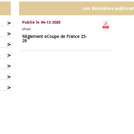
e
Les dernières publica
>
Publié le 04-12-2025
eFoot
>
Règlement eCoupe de France 25-
26
>
>
>
>
>