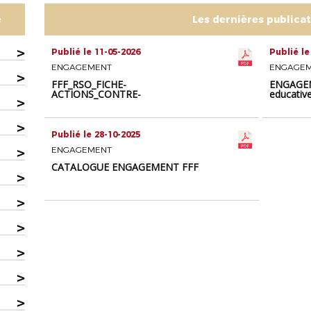
e
Les dernières publica
>
Publié le 11-05-2026
Publié le
ENGAGEMENT
ENGAGE
>
FFF_RSO_FICHE-
ENGAGEM
ACTIONS_CONTRE-
educativ
>
HOMOPHOBIE 2026
19_Lutt
>
Publié le 28-10-2025
>
ENGAGEMENT
CATALOGUE ENGAGEMENT FFF
>
>
>
>
>
>