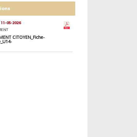
tions
 11-05-2026
MENT
ENT CITOYEN_Fiche-
e_U14-
e_homophobie_2025