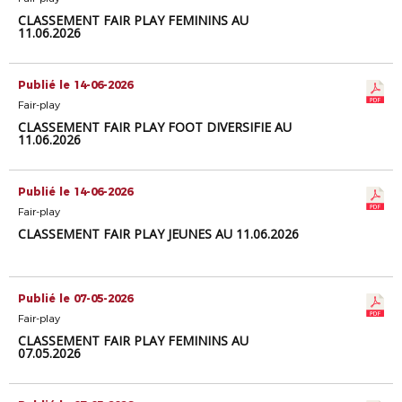
CLASSEMENT FAIR PLAY FEMININS AU
11.06.2026
Publié le 14-06-2026
Fair-play
CLASSEMENT FAIR PLAY FOOT DIVERSIFIE AU
11.06.2026
Publié le 14-06-2026
Fair-play
CLASSEMENT FAIR PLAY JEUNES AU 11.06.2026
Publié le 07-05-2026
Fair-play
CLASSEMENT FAIR PLAY FEMININS AU
07.05.2026