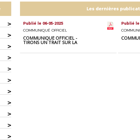
e
Les dernières publica
>
Publié le 06-05-2025
Publié le
COMMUNIQUÉ OFFICIEL
COMMUNIQ
>
COMMUNIQUÉ OFFICIEL -
COMMUNI
TIRONS UN TRAIT SUR LA
>
VIOLENCE
>
>
>
>
>
>
>
>