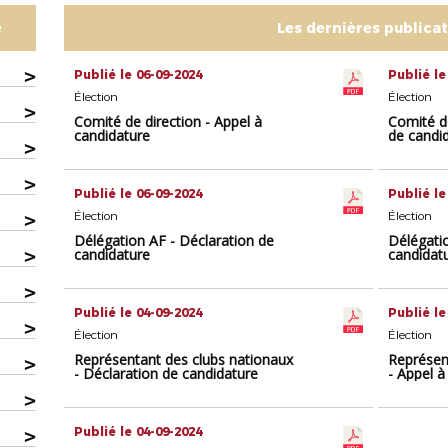
e
Les dernières publica
>
Publié le 06-09-2024
Publié le
Élection
Élection
>
Comité de direction - Appel à
Comité d
candidature
de candi
>
>
Publié le 06-09-2024
Publié le
>
Élection
Élection
Délégation AF - Déclaration de
Délégati
>
candidature
candidat
>
Publié le 04-09-2024
Publié le
>
Élection
Élection
Représentant des clubs nationaux
Représen
>
- Déclaration de candidature
- Appel a
>
>
Publié le 04-09-2024