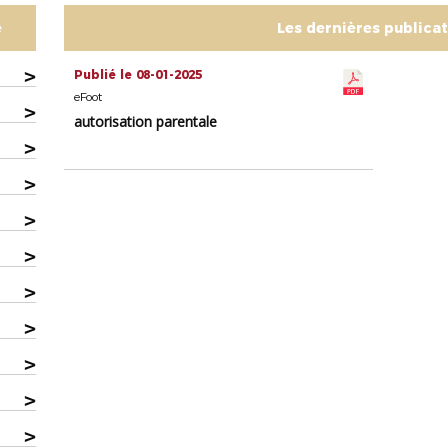
e
Les dernières publica
>
Publié le 08-01-2025
eFoot
>
autorisation parentale
>
>
>
>
>
>
>
>
>