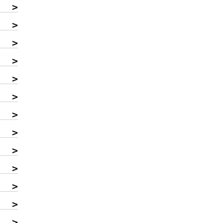
>
>
>
>
>
>
>
>
>
>
>
>
>