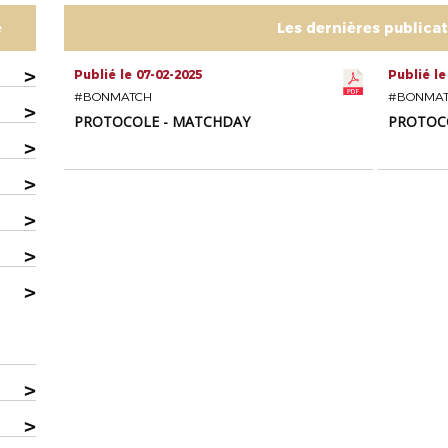
e
Les dernières publica
>
Publié le 07-02-2025
Publié le
#BONMATCH
#BONMA
>
PROTOCOLE - MATCHDAY
PROTOC
>
>
>
>
>
>
>