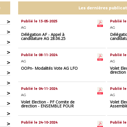
e
Les dernières publica
>
Publié le 13-05-2025
Publié le
AG
AG
>
Délégation AF - Appel à
Délégat
candidature AG 28.06.25
candidat
>
>
Publié le 08-11-2024
Publié le
>
AG
AG
OOPn- Modalités Vote AG LFO
Volet Ele
>
directio
OCCITAN
>
Publié le 04-11-2024
Publié le
>
AG
AG
Volet Election - PF Comite de
Volet Ele
>
direction - ENSEMBLE POUR
Assemblé
L'OCCITANIE
de foi
>
>
Publié le 24-10-2024
Publié le