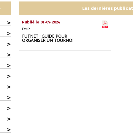
e
Les dernières publica
>
Publié le 01-07-2024
DAP
>
FUTNET : GUIDE POUR
ORGANISER UN TOURNOI
>
>
>
>
>
>
>
>
>