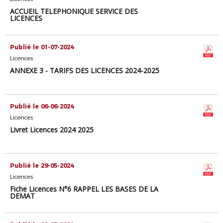
ACCUEIL TELEPHONIQUE SERVICE DES
LICENCES
Publié le 01-07-2024
Licences
ANNEXE 3 - TARIFS DES LICENCES 2024-2025
Publié le 06-06-2024
Licences
Livret Licences 2024 2025
Publié le 29-05-2024
Licences
Fiche Licences N°6 RAPPEL LES BASES DE LA
DEMAT