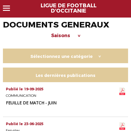
LIGUE DE FOOTBALL
D'OCCITANIE
DOCUMENTS GENERAUX
Saisons
>
Sélectionnez une catégorie
>
Les dernières publications
Publié le 19-09-2025
COMMUNICATION
FEUILLE DE MATCH - JUIN
Publié le 23-06-2025
Fair-play