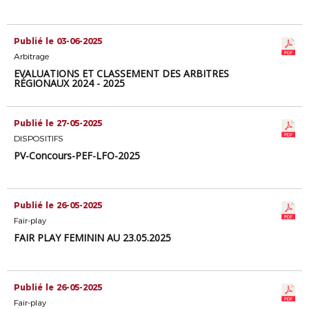
Publié le 03-06-2025
Arbitrage
EVALUATIONS ET CLASSEMENT DES ARBITRES
RÉGIONAUX 2024 - 2025
Publié le 27-05-2025
DISPOSITIFS
PV-Concours-PEF-LFO-2025
Publié le 26-05-2025
Fair-play
FAIR PLAY FEMININ AU 23.05.2025
Publié le 26-05-2025
Fair-play