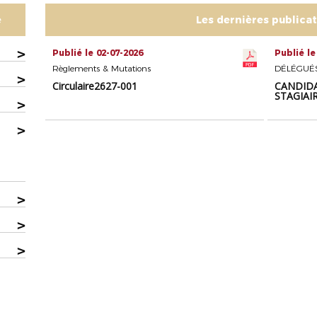
e
Les dernières publica
>
Publié le 02-07-2026
Publié le
Règlements & Mutations
DÉLÉGUÉ
>
Circulaire2627-001
CANDIDA
STAGIAIR
>
>
>
>
>