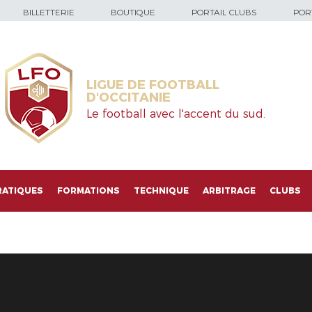
BILLETTERIE
BOUTIQUE
PORTAIL CLUBS
PORT
LIGUE DE FOOTBALL
D'OCCITANIE
Le football avec l'accent du sud.
RATIQUES
FORMATIONS
TECHNIQUE
ARBITRAGE
CLUBS
N