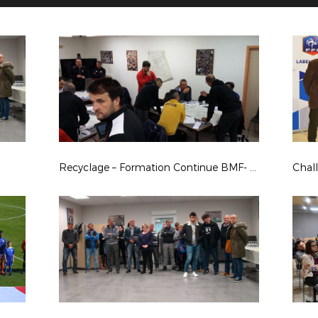
Recyclage – Formation Continue BMF- BEF-BEES à St GAUDENS
Chal